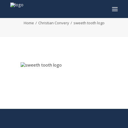
sweeth tooth logo
Home
Christian Convery
sweeth tooth logo
INFO
PROGRAMMA
GASTEN
ACTIVITEITEN
CONTACT
TICKETS
ENGLISH
FRANÇAIS