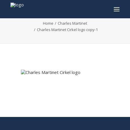
Charles Martinet Cirkel logo copy-1
Home
Charles Martinet
Charles Martinet Cirkel logo copy-1
INFO
PROGRAMMA
GASTEN
ACTIVITEITEN
CONTACT
TICKETS
ENGLISH
FRANÇAIS