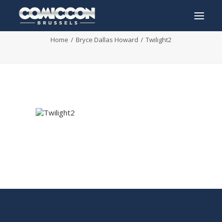
Twilight2
Home
Bryce Dallas Howard
Twilight2
INFO
PROGRAMMA
GASTEN
ACTIVITEITEN
CONTACT
TICKETS
ENGLISH
FRANÇAIS