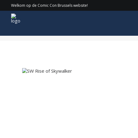
Welkom op de Comic Con Brussels website!
SW Rise of Skywalker