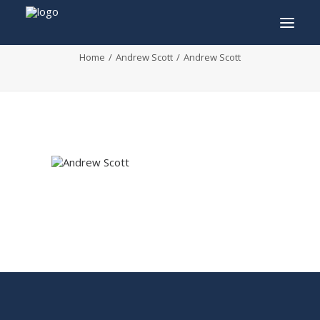
Andrew Scott
Home
Andrew Scott
Andrew Scott
INFO
PROGRAMMA
GASTEN
ACTIVITEITEN
CONTACT
TICKETS
ENGLISH
FRANÇAIS