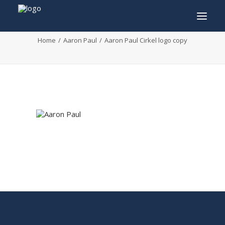
Aaron Paul Cirkel logo copy
Home
Aaron Paul
Aaron Paul Cirkel logo copy
INFO
PROGRAMMA
GASTEN
ACTIVITEITEN
CONTACT
TICKETS
ENGLISH
FRANÇAIS