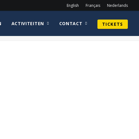
English
Français
Nederlands
N
ACTIVITEITEN
CONTACT
TICKETS
Home
Grondplan
CCBrussels Festival Map 2026