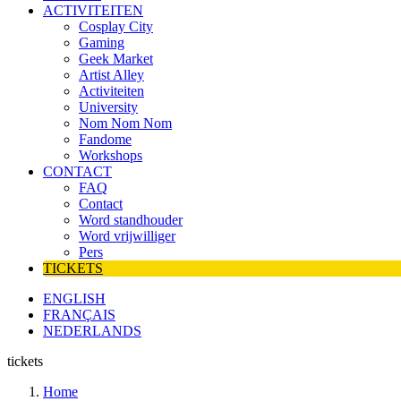
ACTIVITEITEN
Cosplay City
Gaming
Geek Market
Artist Alley
Activiteiten
University
Nom Nom Nom
Fandome
Workshops
CONTACT
FAQ
Contact
Word standhouder
Word vrijwilliger
Pers
TICKETS
ENGLISH
FRANÇAIS
NEDERLANDS
tickets
Home