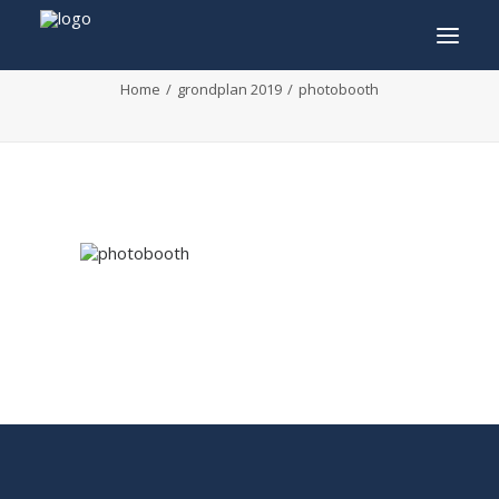
photobooth
Home
grondplan 2019
photobooth
INFO
PROGRAMMA
GASTEN
ACTIVITEITEN
CONTACT
TICKETS
ENGLISH
FRANÇAIS