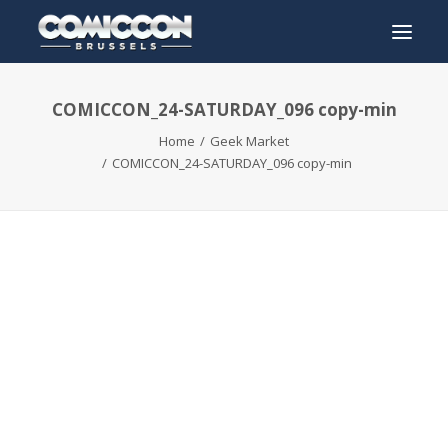
COMICCON_24-SATURDAY_096 copy-min
INFO
Home
Geek Market
PROGRAMMA
COMICCON_24-SATURDAY_096 copy-min
GASTEN
ACTIVITEITEN
CONTACT
TICKETS
ENGLISH
FRANÇAIS