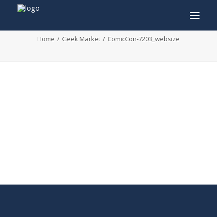
ComicCon-7203_websize
Home
Geek Market
ComicCon-7203_websize
INFO
PROGRAMMA
GASTEN
ACTIVITEITEN
CONTACT
TICKETS
ENGLISH
FRANÇAIS