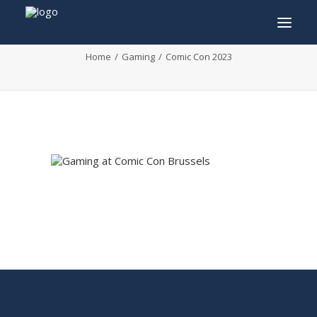
Comic Con 2023
Home
Gaming
Comic Con 2023
INFO
PROGRAMMA
GASTEN
ACTIVITEITEN
CONTACT
TICKETS
ENGLISH
FRANÇAIS