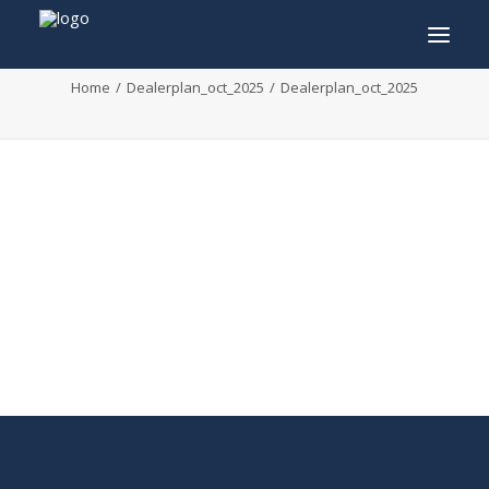
Dealerplan_oct_2025
Home
Dealerplan_oct_2025
Dealerplan_oct_2025
INFO
PROGRAMMA
GASTEN
ACTIVITEITEN
CONTACT
TICKETS
ENGLISH
FRANÇAIS