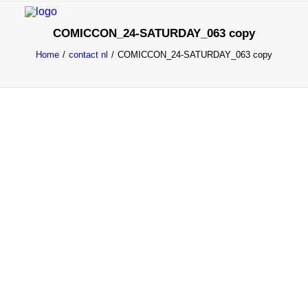
COMICCON_24-SATURDAY_063 copy
Home
contact nl
COMICCON_24-SATURDAY_063 copy
INFO
PROGRAMMA
GASTEN
ACTIVITEITEN
CONTACT
TICKETS
ENGLISH
FRANÇAIS
NEDERLANDS