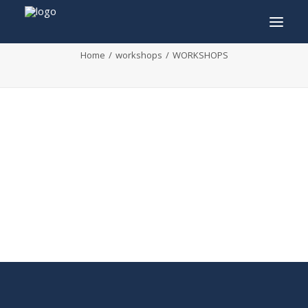
WORKSHOPS
Home
workshops
WORKSHOPS
INFO
PROGRAMMA
GASTEN
ACTIVITEITEN
CONTACT
TICKETS
ENGLISH
FRANÇAIS