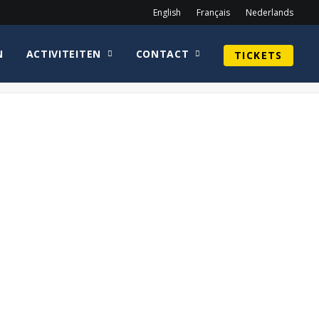
English
Français
Nederlands
N
ACTIVITEITEN
CONTACT
TICKETS
Home
2017
Kevin Eastman