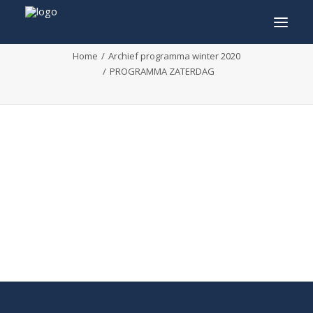
PROGRAMMA ZATERDAG
Home
Archief programma winter 2020
PROGRAMMA ZATERDAG
INFO
PROGRAMMA
GASTEN
ACTIVITEITEN
CONTACT
TICKETS
ENGLISH
FRANÇAIS