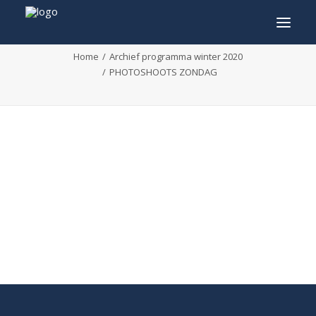
PHOTOSHOOTS ZONDAG
Home
Archief programma winter 2020
PHOTOSHOOTS ZONDAG
INFO
PROGRAMMA
GASTEN
ACTIVITEITEN
CONTACT
TICKETS
ENGLISH
FRANÇAIS