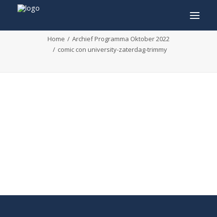
comic con university-zaterdag-trimmy
Home
Archief Programma Oktober 2022
comic con university-zaterdag-trimmy
INFO
PROGRAMMA
GASTEN
ACTIVITEITEN
CONTACT
TICKETS
ENGLISH
FRANÇAIS