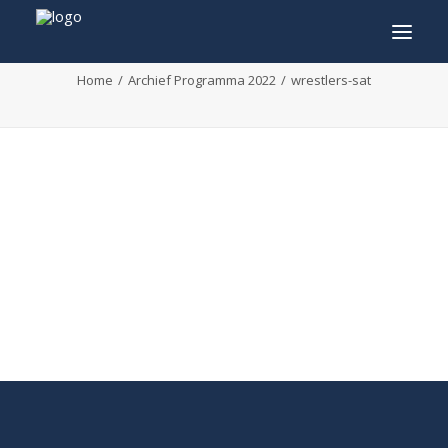
wrestlers-sat
Home
Archief Programma 2022
wrestlers-sat
INFO
PROGRAMMA
GASTEN
ACTIVITEITEN
CONTACT
TICKETS
ENGLISH
FRANÇAIS