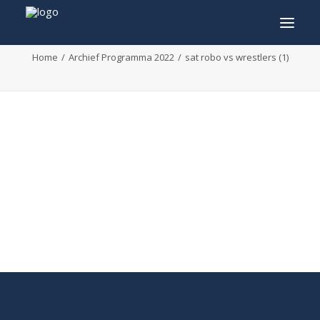
sat robo vs wrestlers (1)
Home
Archief Programma 2022
sat robo vs wrestlers (1)
INFO
PROGRAMMA
GASTEN
ACTIVITEITEN
CONTACT
TICKETS
ENGLISH
FRANÇAIS