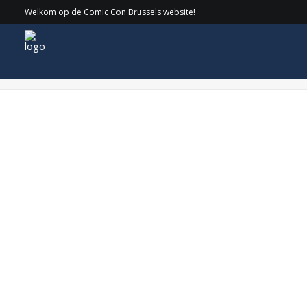
Welkom op de Comic Con Brussels website!
photo-sat