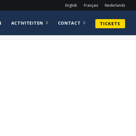
English
Français
Nederlands
N
ACTIVITEITEN
CONTACT
TICKETS
Home
Archief Programma 2022
photo-sat