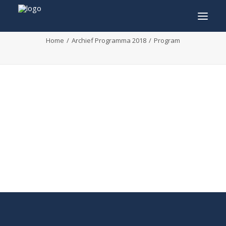
Program
Home
Archief Programma 2018
Program
INFO
PROGRAMMA
GASTEN
ACTIVITEITEN
CONTACT
TICKETS
ENGLISH
FRANÇAIS