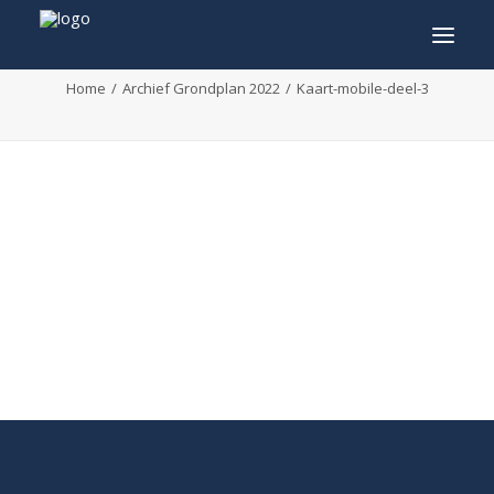
Kaart-mobile-deel-3
Home
Archief Grondplan 2022
Kaart-mobile-deel-3
INFO
PROGRAMMA
GASTEN
ACTIVITEITEN
CONTACT
TICKETS
ENGLISH
FRANÇAIS