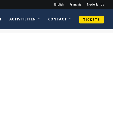
English
Français
Nederlands
N
ACTIVITEITEN
CONTACT
TICKETS
Home
Archief Grondplan 2022
plan deel 2