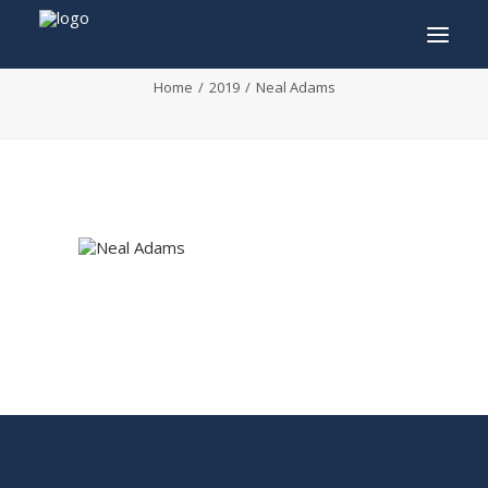
Neal Adams
Home
2019
Neal Adams
INFO
PROGRAMMA
GASTEN
ACTIVITEITEN
CONTACT
TICKETS
ENGLISH
FRANÇAIS