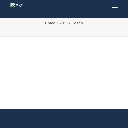
Tasha
Home
2017
Tasha
INFO
PROGRAMMA
GASTEN
ACTIVITEITEN
CONTACT
TICKETS
ENGLISH
FRANÇAIS