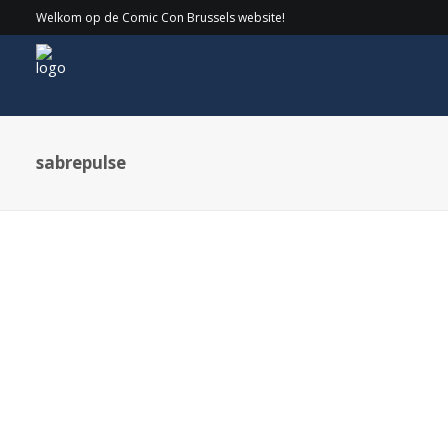
Welkom op de Comic Con Brussels website!
sabrepulse