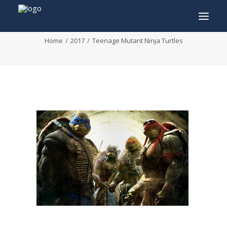
Teenage Mutant Ninja Turtles
Home
2017
Teenage Mutant Ninja Turtles
INFO
PROGRAMMA
GASTEN
ACTIVITEITEN
CONTACT
TICKETS
ENGLISH
FRANÇAIS