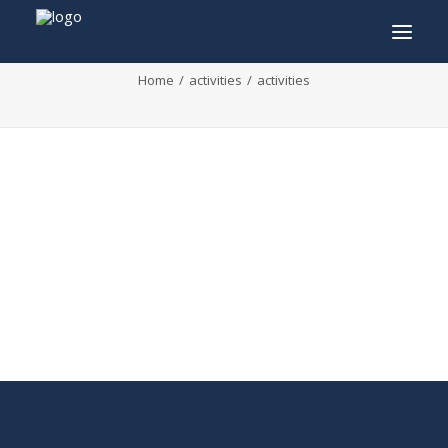
activities
Home
activities
activities
INFO
PROGRAMMA
GASTEN
ACTIVITEITEN
CONTACT
TICKETS
ENGLISH
FRANÇAIS