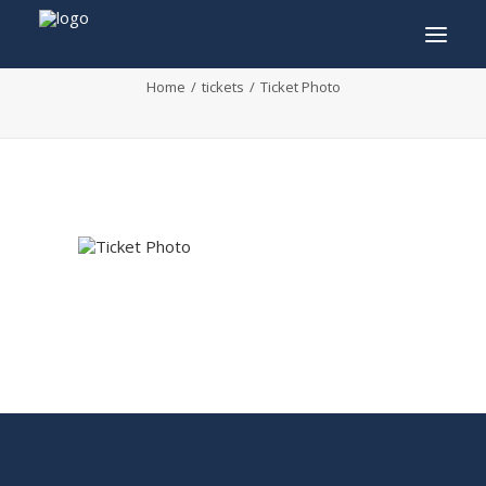
Ticket Photo
Home
tickets
Ticket Photo
INFO
PROGRAMME
INVITÉS
ACTIVITÉS
CONTACTEZ
TICKETS
ENGLISH
FRANÇAIS