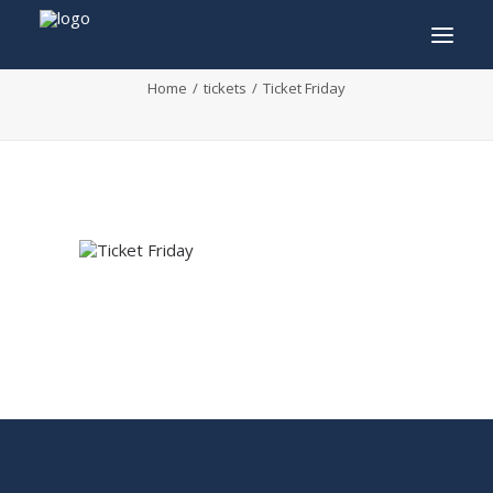
Ticket Friday
Home
tickets
Ticket Friday
INFO
PROGRAMME
INVITÉS
ACTIVITÉS
CONTACTEZ
TICKETS
ENGLISH
FRANÇAIS