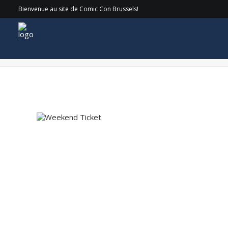
Bienvenue au site de Comic Con Brussels!
Site_tickets_Weekend – 80s Calippo (Yellow) copy