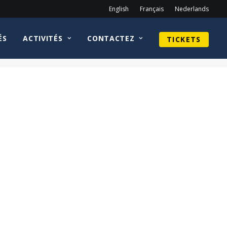
English
Français
Nederlands
ÉS
ACTIVITÉS
CONTACTEZ
TICKETS
Home
tickets
Site_tickets_Weekend – 80s Calippo (Yellow) copy