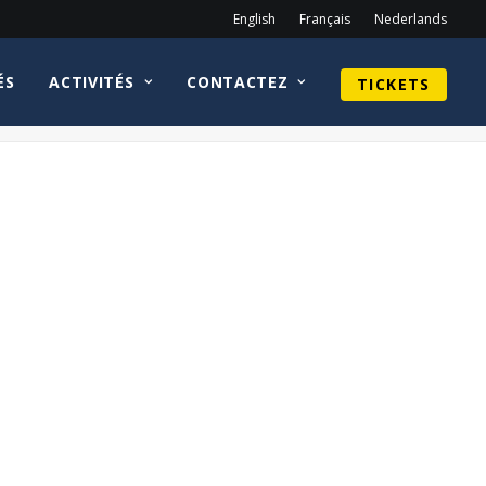
English
Français
Nederlands
ÉS
ACTIVITÉS
CONTACTEZ
TICKETS
Home
tickets
Site_tickets_Cosplay – 80s Calippo (Yellow) copy