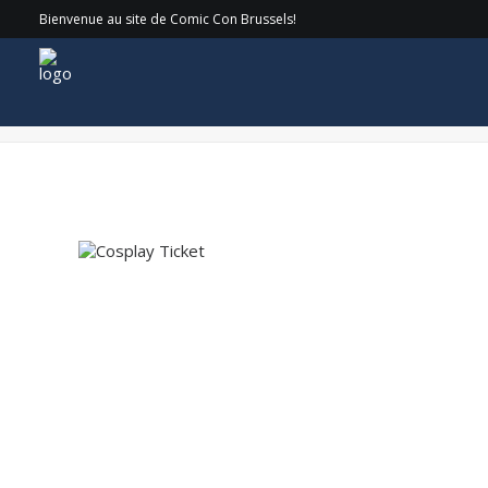
Bienvenue au site de Comic Con Brussels!
Site_tickets_Cosplay – 80s Calippo (Yellow) copy