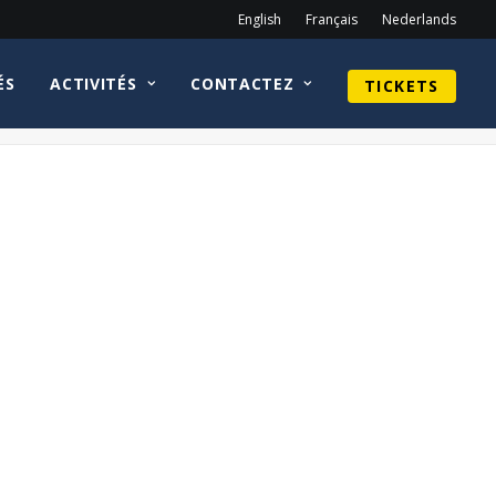
English
Français
Nederlands
ÉS
ACTIVITÉS
CONTACTEZ
TICKETS
Home
tickets
hotel