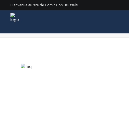
Bienvenue au site de Comic Con Brussels!
faq