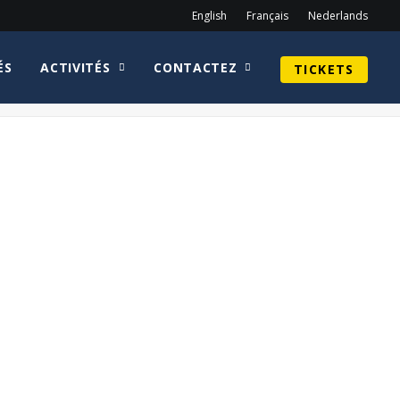
English
Français
Nederlands
ÉS
ACTIVITÉS
CONTACTEZ
TICKETS
Home
tickets
faq