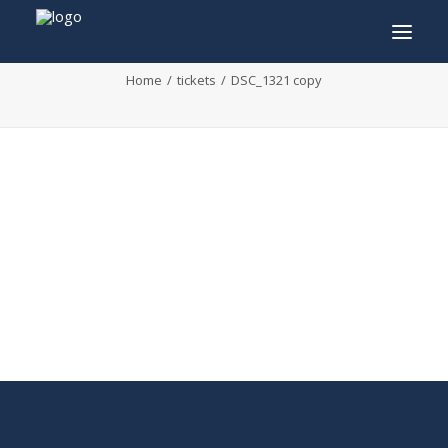
DSC_1321 copy
Home
tickets
DSC_1321 copy
INFO
PROGRAMME
INVITÉS
ACTIVITÉS
CONTACTEZ
TICKETS
ENGLISH
FRANÇAIS