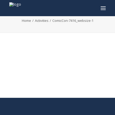
ComicCon-7416_websize-1
Home
Activities
ComicCon-7416_websize-1
INFO
PROGRAMME
INVITÉS
ACTIVITÉS
CONTACTEZ
TICKETS
ENGLISH
FRANÇAIS