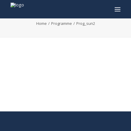
Prog_sun2
Home
Programme
Prog_sun2
INFO
PROGRAMME
INVITÉS
ACTIVITÉS
CONTACTEZ
TICKETS
ENGLISH
FRANÇAIS