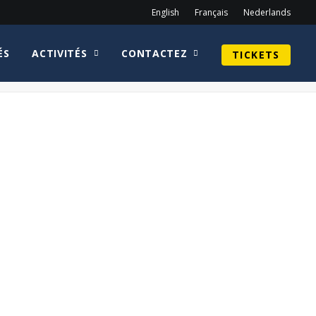
English
Français
Nederlands
ÉS
ACTIVITÉS
CONTACTEZ
TICKETS
Home
Programme Archive Spring 2025
ProgramSAT1-min