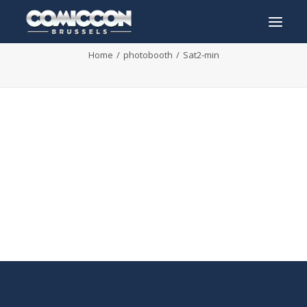
Sat2-min
Home
photobooth
Sat2-min
INFO
PROGRAMME
INVITÉS
ACTIVITÉS
CONTACTEZ
TICKETS
ENGLISH
FRANÇAIS