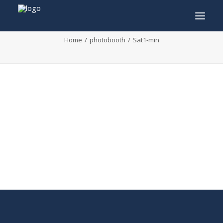
Sat1-min
Home
photobooth
Sat1-min
INFO
PROGRAMME
INVITÉS
ACTIVITÉS
CONTACTEZ
TICKETS
ENGLISH
FRANÇAIS