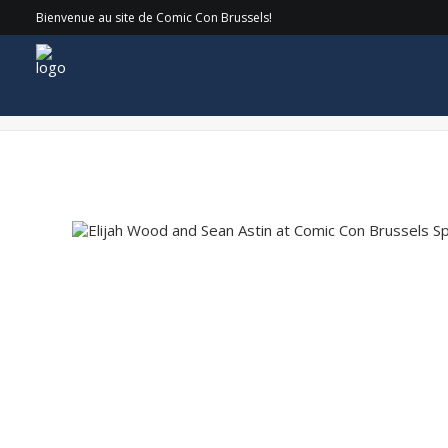
Bienvenue au site de Comic Con Brussels!
COMICCON_24-SATURDAY_072 copy-min