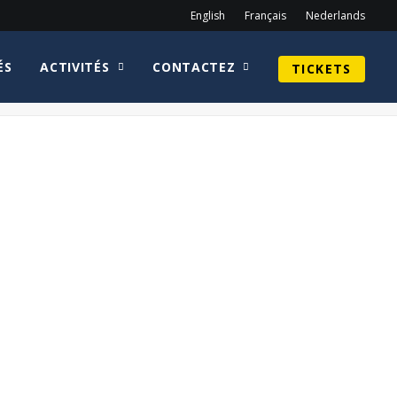
English
Français
Nederlands
ÉS
ACTIVITÉS
CONTACTEZ
TICKETS
Home
spring 2024
COMICCON_24-SATURDAY_072 copy-min