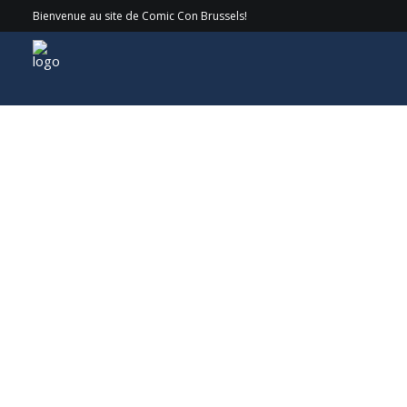
Bienvenue au site de Comic Con Brussels!
Invités > 2022 > Yildiray Cinar