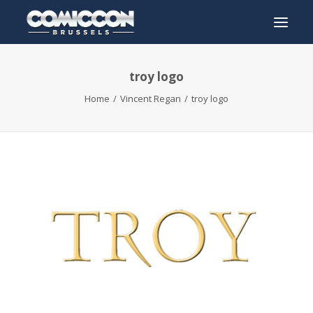
troy logo
INFO
Home
Vincent Regan
troy logo
PROGRAMME
INVITÉS
ACTIVITÉS
CONTACTEZ
TICKETS
ENGLISH
FRANÇAIS