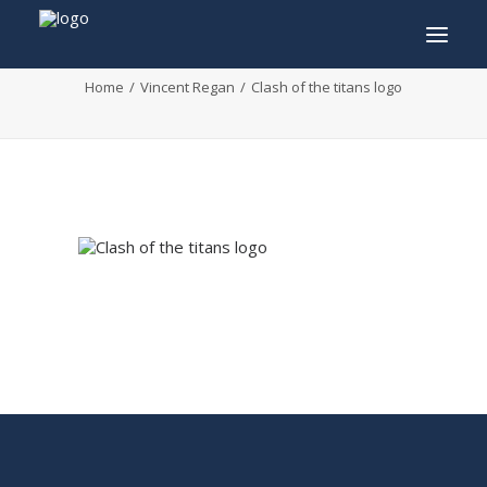
Clash of the titans logo
Home
Vincent Regan
Clash of the titans logo
INFO
PROGRAMME
INVITÉS
ACTIVITÉS
CONTACTEZ
TICKETS
ENGLISH
FRANÇAIS