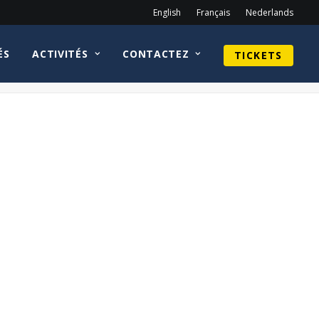
English
Français
Nederlands
ÉS
ACTIVITÉS
CONTACTEZ
TICKETS
Home
Shannon Purser
Riverdale-Logo