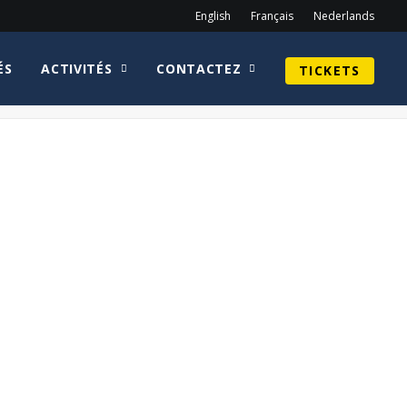
English
Français
Nederlands
ÉS
ACTIVITÉS
CONTACTEZ
TICKETS
Home
Sean Astin
Terminator