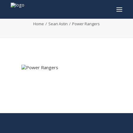
Power Rangers
Home
Sean Astin
Power Rangers
INFO
PROGRAMME
INVITÉS
ACTIVITÉS
CONTACTEZ
TICKETS
ENGLISH
FRANÇAIS