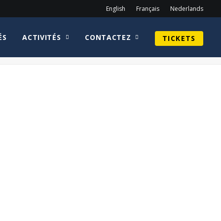
English
Français
Nederlands
ÉS
ACTIVITÉS
CONTACTEZ
TICKETS
Home
Sean Astin
Once Upon a Time